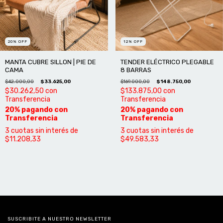
20
%
OFF
12
%
OFF
MANTA CUBRE SILLON | PIE DE
TENDER ELÉCTRICO PLEGABLE
CAMA
8 BARRAS
$42.000,00
$33.625,00
$169.000,00
$148.750,00
$30.262,50
con
$133.875,00
con
Transferencia
Transferencia
3
cuotas sin interés de
3
cuotas sin interés de
$11.208,33
$49.583,33
SUSCRIBITE A NUESTRO NEWSLETTER