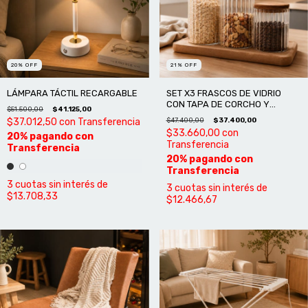
20
%
OFF
21
%
OFF
LÁMPARA TÁCTIL RECARGABLE
SET X3 FRASCOS DE VIDRIO
CON TAPA DE CORCHO Y
$51.500,00
$41.125,00
BANDEJA
$37.012,50
con
Transferencia
$47.400,00
$37.400,00
$33.660,00
con
Transferencia
3
cuotas sin interés de
3
cuotas sin interés de
$13.708,33
$12.466,67