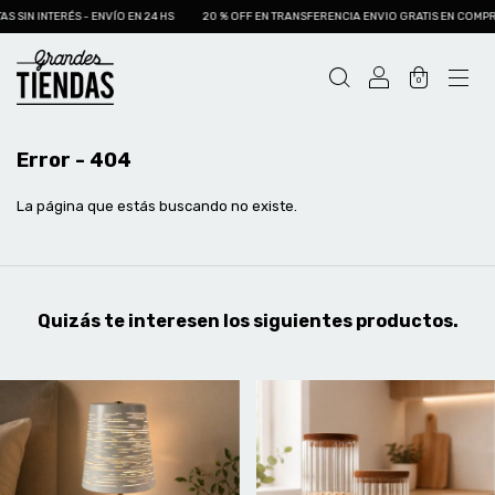
SIN INTERÉS - ENVÍO EN 24 HS
20 % OFF EN TRANSFERENCIA ENVIO GRATIS EN COMPRAS 
0
Error - 404
La página que estás buscando no existe.
Quizás te interesen los siguientes productos.