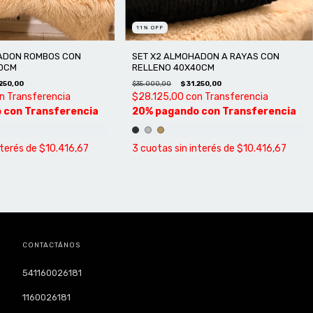
11
%
OFF
ADON ROMBOS CON
SET X2 ALMOHADON A RAYAS CON
0CM
RELLENO 40X40CM
250,00
$35.000,00
$31.250,00
n
Transferencia
$28.125,00
con
Transferencia
nterés de
$10.416,67
3
cuotas sin interés de
$10.416,67
CONTACTÁNOS
541160026181
1160026181