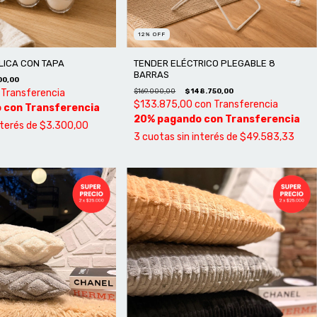
12
%
OFF
LICA CON TAPA
TENDER ELÉCTRICO PLEGABLE 8
BARRAS
00,00
Transferencia
$169.000,00
$148.750,00
$133.875,00
con
Transferencia
nterés de
$3.300,00
3
cuotas sin interés de
$49.583,33