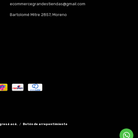
ecommercegrandestiendas@gmail.com
Bartolomé Mitre 2857, Moreno
gresá acá.
/
Botón de arrepentimiento