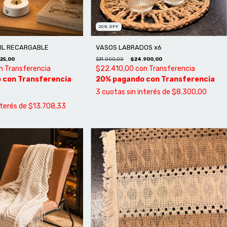
20
%
OFF
IL RECARGABLE
VASOS LABRADOS x6
25,00
$31.000,00
$24.900,00
n
Transferencia
$22.410,00
con
Transferencia
3
cuotas sin interés de
$8.300,00
nterés de
$13.708,33