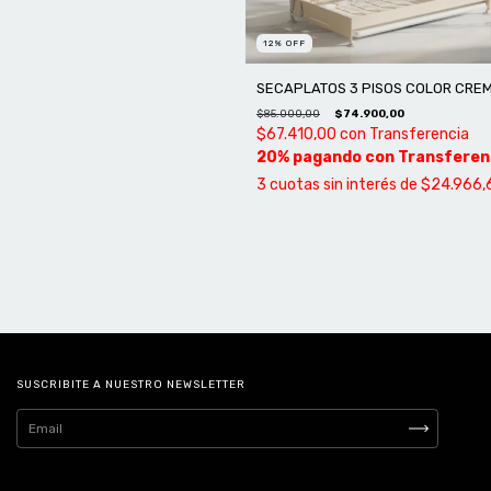
12
%
OFF
SECAPLATOS 3 PISOS COLOR CRE
$85.000,00
$74.900,00
$67.410,00
con
Transferencia
3
cuotas sin interés de
$24.966,
SUSCRIBITE A NUESTRO NEWSLETTER