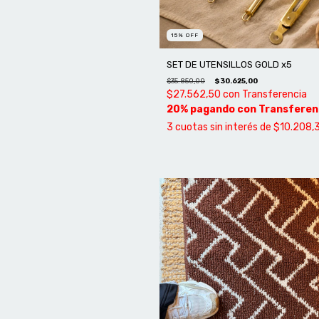
15
%
OFF
SET DE UTENSILLOS GOLD x5
$35.850,00
$30.625,00
$27.562,50
con
Transferencia
3
cuotas sin interés de
$10.208,