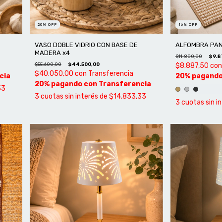
20
%
OFF
16
%
OFF
VASO DOBLE VIDRIO CON BASE DE
ALFOMBRA PAN
MADERA x4
$11.800,00
$9.8
$55.600,00
$44.500,00
$8.887,50
con
$40.050,00
con
Transferencia
33
3
cuotas sin interés de
$14.833,33
3
cuotas sin i