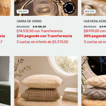
13
%
OFF
38
%
OFF
JARRA DE VIDRIO
HUEVERA ACRI
$18.600,00
$16.125,00
$15.900,00
$9.9
$14.512,50
con
Transferencia
$8.910,00
con
67
3
cuotas sin interés de
$5.375,00
3
cuotas sin i