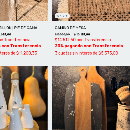
19
%
OFF
ILLON | PIE DE CAMA
CAMINO DE MESA
.625,00
$19.900,00
$16.125,00
on
Transferencia
$14.512,50
con
Transferencia
nterés de
$11.208,33
3
cuotas sin interés de
$5.375,00