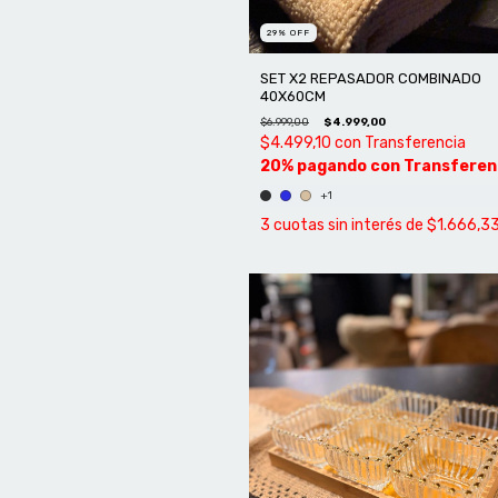
29
%
OFF
SET X2 REPASADOR COMBINADO
40X60CM
$6.999,00
$4.999,00
$4.499,10
con
Transferencia
+1
3
cuotas sin interés de
$1.666,3