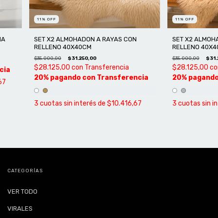
11
%
OFF
11
%
OFF
MA
SET X2 ALMOHADON A RAYAS CON
SET X2 ALMOH
RELLENO 40X40CM
RELLENO 40X4
$35.000,00
$31.250,00
$35.000,00
$31.
$28.125,00
con
Transferencia
$28.125,00
co
67
3
cuotas sin interés de
$10.416,67
3
cuotas sin i
CATEGORÍAS
VER TODO
VIRALES