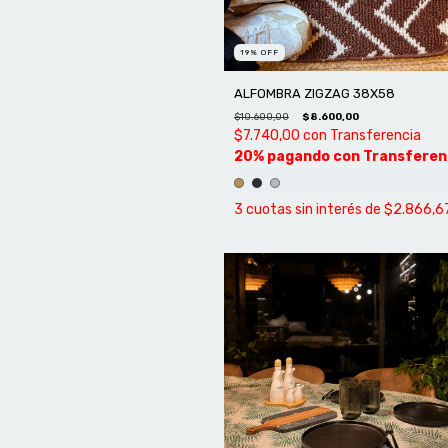
19
%
OFF
ALFOMBRA ZIGZAG 38X58
$10.600,00
$8.600,00
$7.740,00
con
Transferencia
3
cuotas sin interés de
$2.866,6