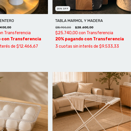
20
%
OFF
MENTERO
TABLA MARMOL Y MADERA
400,00
$35.900,00
$28.600,00
on
Transferencia
$25.740,00
con
Transferencia
nterés de
$12.466,67
3
cuotas sin interés de
$9.533,33