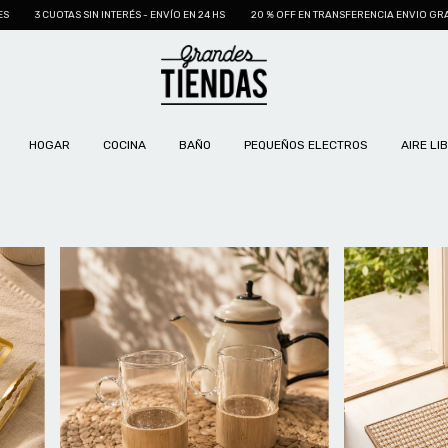
 - ENVÍO EN 24 HS
20 % OFF EN TRANSFERENCIA ENVIO GRATIS EN COMPRAS SUPERIORES
HOGAR
COCINA
BAÑO
PEQUEÑOS ELECTROS
AIRE LI