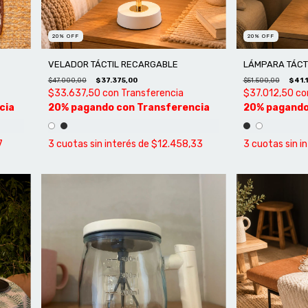
20
%
OFF
20
%
OFF
VELADOR TÁCTIL RECARGABLE
LÁMPARA TÁCT
$47.000,00
$37.375,00
$51.500,00
$41.1
$33.637,50
con
Transferencia
$37.012,50
co
7
3
cuotas sin interés de
$12.458,33
3
cuotas sin i