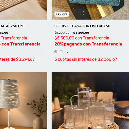
24
%
OFF
AL 40x60 CM
SET X2 REPASADOR LISO 40X60
75,00
$8.200,00
$6.200,00
Transferencia
$5.580,00
con
Transferencia
+2
nterés de
$3.291,67
3
cuotas sin interés de
$2.066,67