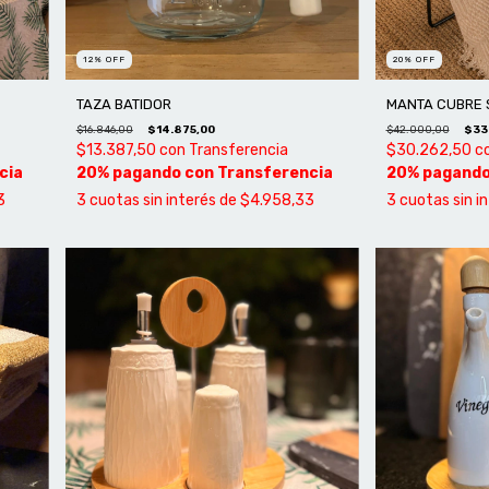
12
%
OFF
20
%
OFF
TAZA BATIDOR
MANTA CUBRE S
$16.846,00
$14.875,00
$42.000,00
$33
$13.387,50
con
Transferencia
$30.262,50
c
3
3
cuotas sin interés de
$4.958,33
3
cuotas sin i