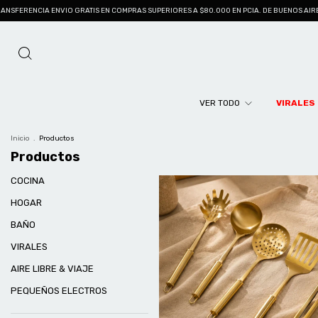
 EN COMPRAS SUPERIORES A $80.000 EN PCIA. DE BUENOS AIRES
3 CUOTAS SIN INTERÉS
VER TODO
VIRALES
Inicio
.
Productos
Productos
COCINA
HOGAR
BAÑO
VIRALES
AIRE LIBRE & VIAJE
PEQUEÑOS ELECTROS