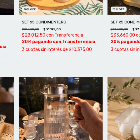
20
%
OFF
20
%
OFF
SET x5 CONDIMENTERO
SET x5 CONDI
$39.000,00
$31.125,00
$47.000,00
$37.
$28.012,50
con
Transferencia
$33.660,00
c
3
cuotas sin interés de
$10.375,00
3
cuotas sin i
3