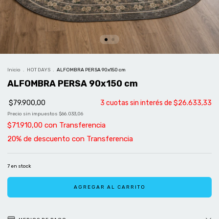
Inicio
.
HOT DAYS
.
ALFOMBRA PERSA 90x150 cm
ALFOMBRA PERSA 90x150 cm
$79.900,00
3
cuotas sin interés de
$26.633,33
Precio sin impuestos
$66.033,06
$71.910,00
con
Transferencia
7
en stock