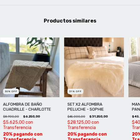
Productos similares
30
%
OFF
31
%
OFF
ALFOMBRA DE BAÑO
SET X2 ALFOMBRA
MAN
CUADRILLE - CHARLOTTE
PELUCHE - SOPHIE
PAN
$8.900,00
$6.250,00
$45.000,00
$31.250,00
$45.
$5.625,00
con
$28.125,00
con
$40
Transferencia
Transferencia
Tra