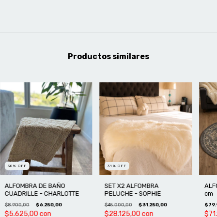
Productos similares
30
%
OFF
31
%
OFF
ALFOMBRA DE BAÑO
SET X2 ALFOMBRA
ALF
CUADRILLE - CHARLOTTE
PELUCHE - SOPHIE
cm
$8.900,00
$6.250,00
$45.000,00
$31.250,00
$79.
$5.625,00
con
$28.125,00
con
$71