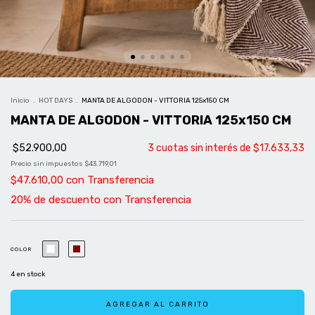
Inicio
.
HOT DAYS
.
MANTA DE ALGODON - VITTORIA 125x150 CM
MANTA DE ALGODON - VITTORIA 125x150 CM
$52.900,00
3
cuotas sin interés de
$17.633,33
Precio sin impuestos
$43.719,01
$47.610,00
con
Transferencia
COLOR
4
en stock